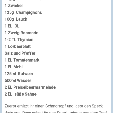
1 Zwiebel
125g Champignons
100g Lauch
1 EL ÖL
1 Zweig Rosmarin
1-2 TL Thymian
1 Lorbeerblatt
Salz und Pfeffer
1 EL Tomatenmark
1 EL Mehl
125ml Rotwein
500ml Wasser
2 EL Preiselbeermarmelade
2 EL süße Sahne
Zuerst erhitzt ihr einen Schmortopf und lasst den Speck
darin aus. Dann nehmt ihr den Speck wieder aus dem Topf