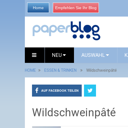
Home
Empfehlen Sie Ihr Blog
NEU
AUSWAHL
K
HOME
ESSEN & TRINKEN
Wildschweinpâté
AUF FACEBOOK TEILEN
Wildschweinpâté