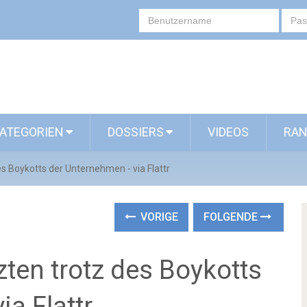
ATEGORIEN
DOSSIERS
VIDEOS
RAN
es Boykotts der Unternehmen - via Flattr
VORIGE
FOLGENDE
zten trotz des Boykotts
ia Flattr