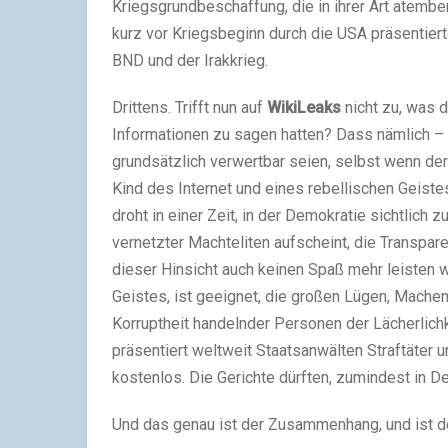
Kriegsgrundbeschaffung, die in ihrer Art atember
kurz vor Kriegsbeginn durch die USA präsentier
BND und der Irakkrieg.
Drittens. Trifft nun auf
WikiLeaks
nicht zu, was d
Informationen zu sagen hatten? Dass nämlich – (
grundsätzlich verwertbar seien, selbst wenn de
Kind des Internet und eines rebellischen Geis
droht in einer Zeit, in der Demokratie sichtlich 
vernetzter Machteliten aufscheint, die Transpa
dieser Hinsicht auch keinen Spaß mehr leisten
Geistes, ist geeignet, die großen Lügen, Mache
Korruptheit handelnder Personen der Lächerlichk
präsentiert weltweit Staatsanwälten Straftäter 
kostenlos. Die Gerichte dürften, zumindest in De
Und das genau ist der Zusammenhang, und ist de