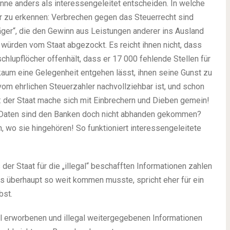
önne anders als interessengeleitet entscheiden. In welche
r zu erkennen: Verbrechen gegen das Steuerrecht sind
räger“, die den Gewinn aus Leistungen anderer ins Ausland
e würden vom Staat abgezockt. Es reicht ihnen nicht, dass
chlupflöcher offenhält, dass er 17 000 fehlende Stellen für
kaum eine Gelegenheit entgehen lässt, ihnen seine Gunst zu
vom ehrlichen Steuerzahler nachvollziehbar ist, und schon
der Staat mache sich mit Einbrechern und Dieben gemein!
 Daten sind den Banken doch nicht abhanden gekommen?
, wo sie hingehören! So funktioniert interessengeleitete
der Staat für die „illegal“ beschafften Informationen zahlen
es überhaupt so weit kommen musste, spricht eher für ein
bst.
l erworbenen und illegal weitergegebenen Informationen