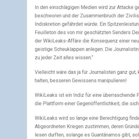
In den einschlägigen Medien wird zur Attacke g
beschworen und der Zusammenbruch der Zivilisat
Indiskretion gefährdet würde. Ein Spitzenleistu
Feuilleton des von mir geschätzten Senders Deuts
der WikiLeaks-Affäre die Konsequenz einer ne
geistige Scheuklappen anlegen. Die Journalistin 
zu jeder Zeit alles wissen.“
Vielleicht wäre das ja für Journalisten ganz gut, 
halten, besseren Gewissens manipulieren!
WikiLeaks ist ein Indiz für eine überraschende P
die Plattform einer Gegenöffentlichkeit, die s
WikiLeaks wird so lange eine Berechtigung find
Abgeordneten Kriegen zustimmen, deren Gründe e
lesen durften, solange es Guantánamos gibt, so