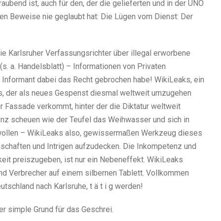
aubend ist, auch für den, der die gelieferten und in der UNO
ten Beweise nie geglaubt hat: Die Lügen vom Dienst: Der
ie Karlsruher Verfassungsrichter über illegal erworbene
s. a. Handelsblatt) – Informationen von Privaten
r Informant dabei das Recht gebrochen habe! WikiLeaks, ein
tes, der als neues Gespenst diesmal weltweit umzugehen
zur Fassade verkommt, hinter der die Diktatur weltweit
renz scheuen wie der Teufel das Weihwasser und sich in
 wollen – WikiLeaks also, gewissermaßen Werkzeug dieses
nschaften und Intrigen aufzudecken. Die Inkompetenz und
eit preiszugeben, ist nur ein Nebeneffekt. WikiLeaks
und Verbrecher auf einem silbernen Tablett. Vollkommen
utschland nach Karlsruhe, t ä t i g werden!
r simple Grund für das Geschrei.