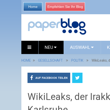
Home
Empfehlen Sie Ihr Blog
NEU
AUSWAHL
K
HOME
GESELLSCHAFT
POLITIK
WikiLeaks, d
AUF FACEBOOK TEILEN
WikiLeaks, der Irakk
Karlsruhe