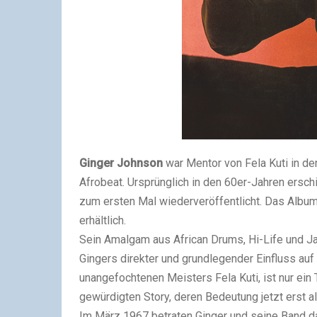
Ginger Johnson
war Mentor von Fela Kuti in de
Afrobeat. Ursprünglich in den 60er-Jahren ersc
zum ersten Mal wiederveröffentlicht. Das Album 
erhältlich.
Sein Amalgam aus African Drums, Hi-Life und Ja
Gingers direkter und grundlegender Einfluss au
unangefochtenen Meisters Fela Kuti, ist nur ein 
gewürdigten Story, deren Bedeutung jetzt erst al
Im März 1967 betraten Ginger und seine Band d