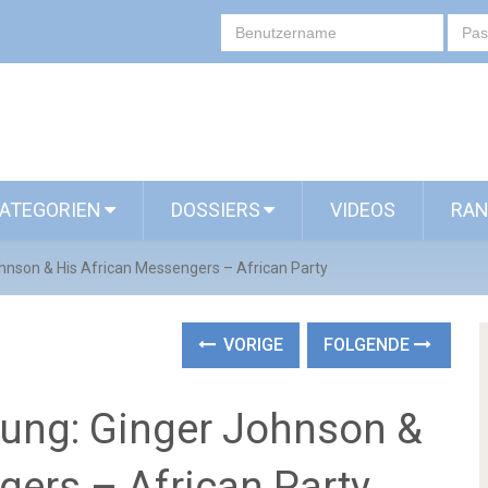
ATEGORIEN
DOSSIERS
VIDEOS
RAN
hnson & His African Messengers – African Party
VORIGE
FOLGENDE
hung: Ginger Johnson &
gers – African Party