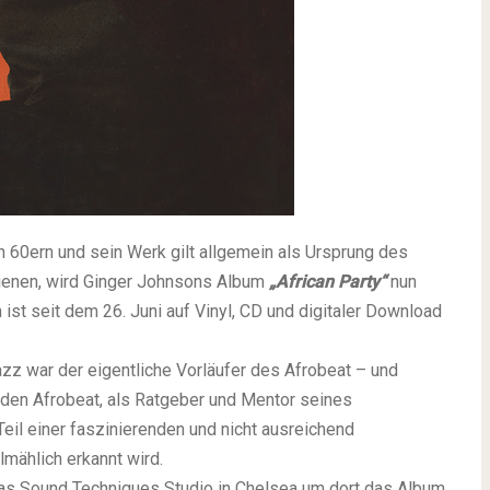
n 60ern und sein Werk gilt allgemein als Ursprung des
hienen, wird Ginger Johnsons Album
„African Party“
nun
ist seit dem 26. Juni auf Vinyl, CD und digitaler Download
zz war der eigentliche Vorläufer des Afrobeat – und
f den Afrobeat, als Ratgeber und Mentor seines
Teil einer faszinierenden und nicht ausreichend
lmählich erkannt wird.
as Sound Techniques Studio in Chelsea um dort das Album