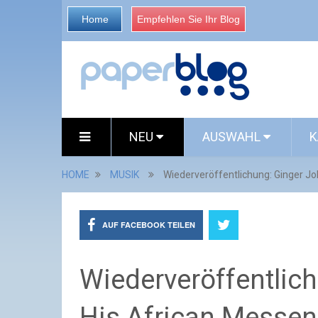
Home
Empfehlen Sie Ihr Blog
NEU
AUSWAHL
K
HOME
MUSIK
Wiederveröffentlichung: Ginger Jo
AUF FACEBOOK TEILEN
Wiederveröffentlic
His African Messen