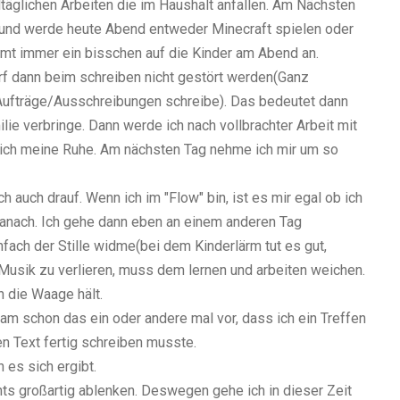
täglichen Arbeiten die im Haushalt anfallen. Am Nächsten
n und werde heute Abend entweder Minecraft spielen oder
mt immer ein bisschen auf die Kinder am Abend an.
arf dann beim schreiben nicht gestört werden(Ganz
Aufträge/Ausschreibungen schreibe). Das bedeutet dann
lie verbringe. Dann werde ich nach vollbrachter Arbeit mit
e ich meine Ruhe. Am nächsten Tag nehme ich mir um so
h auch drauf. Wenn ich im "Flow" bin, ist es mir egal ob ich
danach. Ich gehe dann eben an einem anderen Tag
fach der Stille widme(bei dem Kinderlärm tut es gut,
n Musik zu verlieren, muss dem lernen und arbeiten weichen.
h die Waage hält.
am schon das ein oder andere mal vor, dass ich ein Treffen
n Text fertig schreiben musste.
 es sich ergibt.
hts großartig ablenken. Deswegen gehe ich in dieser Zeit