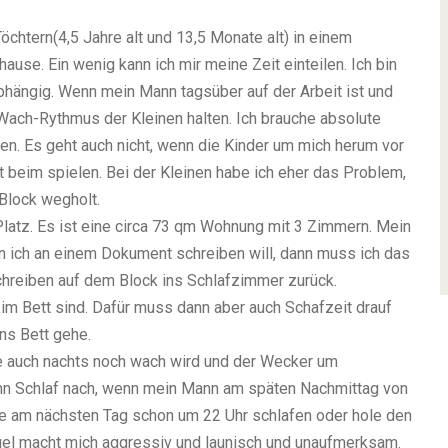
chtern(4,5 Jahre alt und 13,5 Monate alt) in einem
hause. Ein wenig kann ich mir meine Zeit einteilen. Ich bin
hängig. Wenn mein Mann tagsüber auf der Arbeit ist und
Wach-Rythmus der Kleinen halten. Ich brauche absolute
en. Es geht auch nicht, wenn die Kinder um mich herum vor
aut beim spielen. Bei der Kleinen habe ich eher das Problem,
Block wegholt.
Platz. Es ist eine circa 73 qm Wohnung mit 3 Zimmern. Mein
 ich an einem Dokument schreiben will, dann muss ich das
hreiben auf dem Block ins Schlafzimmer zurück.
im Bett sind. Dafür muss dann aber auch Schafzeit drauf
ns Bett gehe.
e auch nachts noch wach wird und der Wecker um
dann Schlaf nach, wenn mein Mann am späten Nachmittag von
 am nächsten Tag schon um 22 Uhr schlafen oder hole den
el macht mich aggressiv und launisch und unaufmerksam.