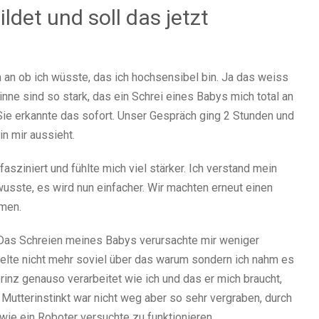
ldet und soll das jetzt
 an ob ich wüsste, das ich hochsensibel bin. Ja das weiss
 Sinne sind so stark, das ein Schrei eines Babys mich total an
 Sie erkannte das sofort. Unser Gespräch ging 2 Stunden und
in mir aussieht.
asziniert und fühlte mich viel stärker. Ich verstand mein
usste, es wird nun einfacher. Wir machten erneut einen
mmen.
. Das Schreien meines Babys verursachte mir weniger
belte nicht mehr soviel über das warum sondern ich nahm es
rinz genauso verarbeitet wie ich und das er mich braucht,
 Mutterinstinkt war nicht weg aber so sehr vergraben, durch
 wie ein Roboter versuchte zu funktionieren.