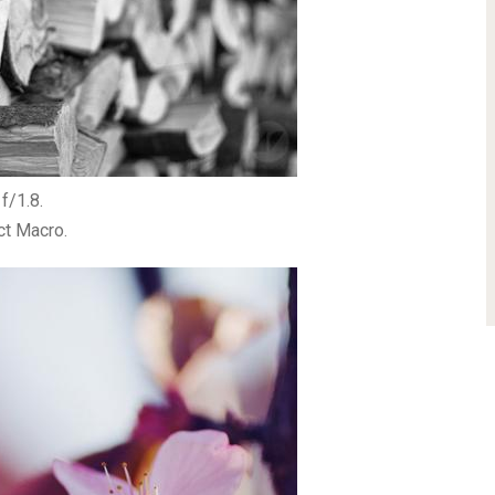
f/1.8.
t Macro.