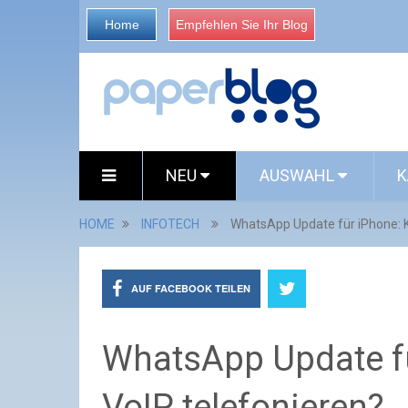
Home
Empfehlen Sie Ihr Blog
NEU
AUSWAHL
K
HOME
INFOTECH
WhatsApp Update für iPhone: K
AUF FACEBOOK TEILEN
WhatsApp Update fü
VoIP telefonieren?