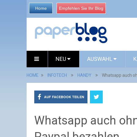
Home
Empfehlen Sie Ihr Blog
NEU
AUSWAHL
K
HOME
INFOTECH
HANDY
Whatsapp auch oh
AUF FACEBOOK TEILEN
Whatsapp auch ohne
Paypal bezahlen