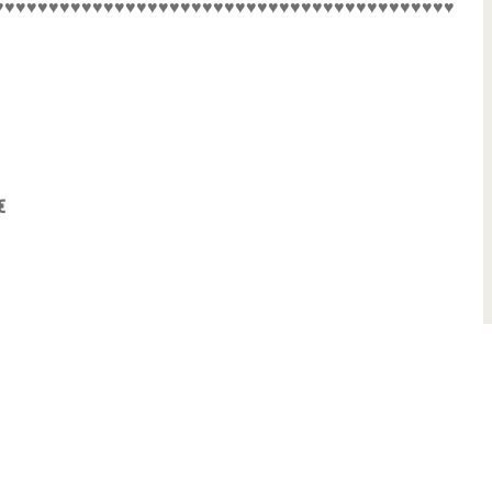
♥♥♥♥♥♥♥♥♥♥♥♥♥♥♥♥♥♥♥♥♥♥♥♥♥♥♥♥♥♥♥♥♥♥♥♥♥♥♥♥♥♥♥♥♥
€