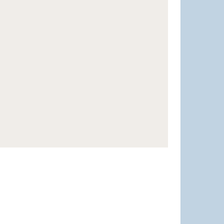
♥♥♥♥♥♥♥♥♥♥♥♥♥♥♥♥♥♥♥♥♥♥♥♥♥♥♥♥♥♥♥♥♥♥♥♥