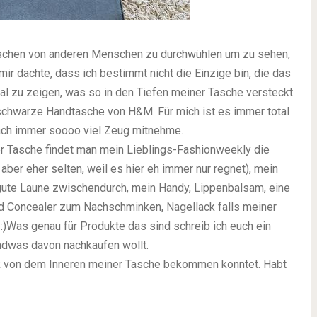
aschen von anderen Menschen zu durchwühlen um zu sehen,
ir dachte, dass ich bestimmt nicht die Einzige bin, die das
l zu zeigen, was so in den Tiefen meiner Tasche versteckt
d schwarze Handtasche von H&M. Für mich ist es immer total
nfach immer soooo viel Zeug mitnehme.
iner Tasche findet man mein Lieblings-Fashionweekly die
aber eher selten, weil es hier eh immer nur regnet), mein
 gute Laune zwischendurch, mein Handy, Lippenbalsam, eine
d Concealer zum Nachschminken, Nagellack falls meiner
 :)Was genau für Produkte das sind schreib ich euch ein
endwas davon nachkaufen wollt.
lick von dem Inneren meiner Tasche bekommen konntet. Habt