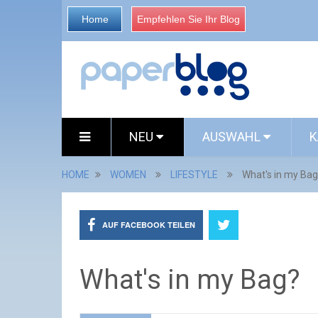
Home
Empfehlen Sie Ihr Blog
NEU
AUSWAHL
K
HOME
WOMEN
LIFESTYLE
What's in my Ba
AUF FACEBOOK TEILEN
What's in my Bag?