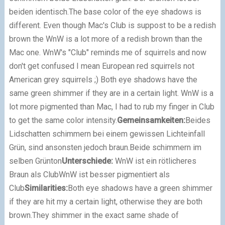
beiden identisch.
The base color of the eye shadows is
different. Even though Mac's Club is suppost to be a redish
brown the WnW is a lot more of a redish brown than the
Mac one. WnW's "Club" reminds me of squirrels and now
don't get confused I mean European red squirrels not
American grey squirrels ;) Both eye shadows have the
same green shimmer if they are in a certain light. WnW is a
lot more pigmented than Mac, I had to rub my finger in Club
to get the same color intensity.
Gemeinsamkeiten:
Beides
Lidschatten schimmern bei einem gewissen Lichteinfall
Grün, sind ansonsten jedoch braun.
Beide schimmern im
selben Grünton
Unterschiede:
WnW ist ein rötlicheres
Braun als Club
WnW ist besser pigmentiert als
Club
Similarities:
Both eye shadows have a green shimmer
if they are hit my a certain light, otherwise they are both
brown.
They shimmer in the exact same shade of