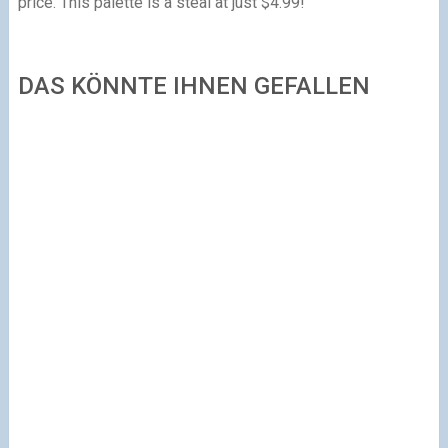
price. This palette is a steal at just $4.99!
DAS KÖNNTE IHNEN GEFALLEN