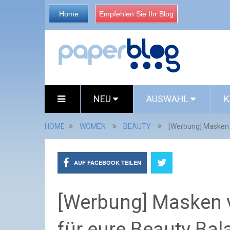
Home
Empfehlen Sie Ihr Blog
NEU
AUSWAHL
K
HOME
WOMEN
BEAUTY
[Werbung] Masken 
AUF FACEBOOK TEILEN
[Werbung] Masken 
für eure Beauty Bal