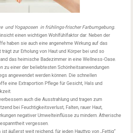
e und Yogaposen in frühlings-frischer Farbumgebung.
nsicht einen wichtigen Wohlfühlfaktor dar: Neben der
offe haben sie auch eine angenehme Wirkung auf das
trägt zur Erholung von Haut und Körper bei und so
and das heimische Badezimmer in eine Wellness-Oase.
en zu einer der beliebtesten Schönheitsanwendungen
egs angewendet werden können. Die schnellen
fe eine Extraportion Pflege für Gesicht, Hals und
kzeit.
 verbessern auch die Ausstrahlung und tragen zum
zend bei Feuchtigkeitsverlust, Falten, rauer Haut,
wirkungen negativer Umwelteinflüsse zu mindern. Ätherische
gespanntheit vergessen.
 äußerst weit reichend, für jeden Hauttyp von „Fettig“