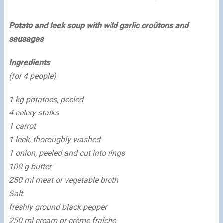
Potato and leek soup with wild garlic croûtons and
sausages
Ingredients
(for 4 people)
1 kg potatoes, peeled
4 celery stalks
1 carrot
1 leek, thoroughly washed
1 onion, peeled and cut into rings
100 g butter
250 ml meat or vegetable broth
Salt
freshly ground black pepper
250 ml cream or crème fraîche