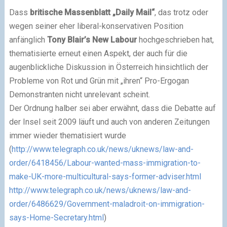
Dass
britische Massenblatt „Daily Mail“
, das trotz oder
wegen seiner eher liberal-konservativen Position
anfänglich
Tony Blair’s New Labour
hochgeschrieben hat,
thematisierte erneut einen Aspekt, der auch für die
augenblickliche Diskussion in Österreich hinsichtlich der
Probleme von Rot und Grün mit „ihren“ Pro-Ergogan
Demonstranten nicht unrelevant scheint.
Der Ordnung halber sei aber erwähnt, dass die Debatte auf
der Insel seit 2009 läuft und auch von anderen Zeitungen
immer wieder thematisiert wurde
(
http://www.telegraph.co.uk/news/uknews/law-and-
order/6418456/Labour-wanted-mass-immigration-to-
make-UK-more-multicultural-says-former-adviser.html
http://www.telegraph.co.uk/news/uknews/law-and-
order/6486629/Government-maladroit-on-immigration-
says-Home-Secretary.html
)