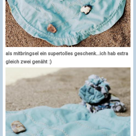
als mitbringsel ein supertolles geschenk...
ich hab extra
gleich zwei genäht :)