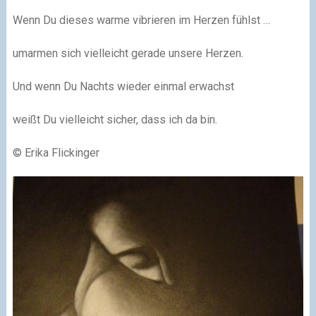
Wenn Du dieses warme vibrieren im Herzen fühlst …
umarmen sich vielleicht gerade unsere Herzen.
Und wenn Du Nachts wieder einmal erwachst
weißt Du vielleicht sicher, dass ich da bin.
© Erika Flickinger