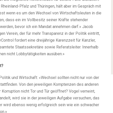
Rheinland-Pfalz und Thüringen, hält aber im Gespräch mit
est wenn es um den Wechsel von Wirtschaftsleuten in die
n, dass ein im Vollbesitz seiner Kräfte stehender
 werden, bevor ich ein Mandat annehmen darf.» Jacob
n Verein, der für mehr Transparenz in der Politik eintritt,
ontrol fordert eine dreijährige Karenzzeit für Kanzler,
beamtete Staatssekretäre sowie Referatsleiter. Innerhalb
nen nicht Lobbytätigkeiten ausüben.»
t?
itik und Wirtschaft: «Wechsel sollten nicht nur von der
 stattfinden. Von den jeweiligen Komptenzen des anderen
r Korruption nicht Tor und Tür geöffnet? Vogel verneint,
andelt, wird sie in der jeweiligen Aufgabe versuchen, das
ker wird ebenso wenig erfolgreich sein wie ein schwacher
ion.»