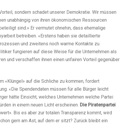
n Vorteil, sondern schadet unserer Demokratie. Wir müssen
uppen unabhängig von ihren ökonomischen Ressourcen
beteiligt sind.» Er vermutet ohnehin, dass ehemalige
arbeit betreiben. «Erstens haben sie detaillierte
n Prozessen und zweitens noch warme Kontakte zu
itiker fungieren auf diese Weise für die Unternehmen als
ren und verschaffen ihnen einen unfairen Vorteil gegenüber
 «Klüngel» auf die Schliche zu kommen, fordert
ung. «Die Spendendaten müssen für alle Bürger leicht
ürger hätte Einsicht, welches Unternehmen welche Partei
würden in einem neuen Licht erscheinen.
Die Piratenpartei
swert». Bis es aber zur totalen Transparenz kommt, wird
chon gern am Ast, auf dem er sitzt? Zurück bleibt ein