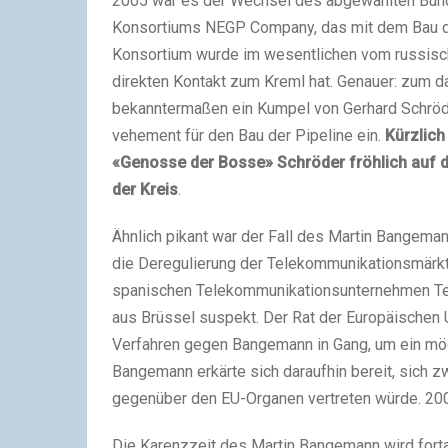
2005 war es der Wechsel des abgewählten Bund
Konsortiums NEGP Company, das mit dem Bau de
Konsortium wurde im wesentlichen vom russisc
direkten Kontakt zum Kreml hat. Genauer: zum d
bekanntermaßen ein Kumpel von Gerhard Schröde
vehement für den Bau der Pipeline ein.
Kürzlich
«Genosse der Bosse» Schröder fröhlich auf d
der Kreis
.
Ähnlich pikant war der Fall des Martin Bangema
die Deregulierung der Telekommunikationsmärkte
spanischen Telekommunikationsunternehmen Tel
aus Brüssel suspekt. Der Rat der Europäischen 
Verfahren gegen Bangemann in Gang, um ein mögl
Bangemann erkärte sich daraufhin bereit, sich zw
gegenüber den EU-Organen vertreten würde. 2001
Die Karenzzeit des Martin Bangemann wird fortan