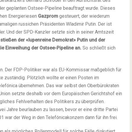
eskanzlers Gerhard Schröder in den Aufsichtsrat des
r geplanten Ostsee-Pipeline beauftragt wurde. Dieses
hen Energieriesen
Gazprom
gesteuert, der wiederum
amaligen russichen Präsidenten Wladimir Putin. Der ist
r. Und der SPD-Kanzler setzte sich in seiner Amtszeit
 stießen der «lupenreine Demokrat» Putin und der
ie Einweihung der Ostsee-Pipeline an.
So schließt sich
nn. Der FDP-Politiker war als EU-Kommissar maßgeblich für
 zuständig. Plötzlich wollte er einen Posten im
efónica übernehmen. Das war selbst den Oberbürokraten
Union setzte deshalb vor dem Europäischen Gerichtshof ein
iches Fehlverhalten des Politikers zu überprüfen.
ei Jahre beurlauben zu lassen, bevor er eine dritte Partei
 war der Weg in den Telefónicakonzern dann für ihn frei.
 als mögliches Rollenmodell für solche Fälle diskutiert.