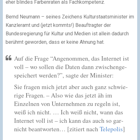
eher blin­des Farbenraten als Fachkompetenz.
Bernd Neumann – sei­nes Zeichens Kulturstaatsminister im
Kanzleramt und (jetzt kommts!) Beauftragter der
Bundesregierung für Kultur und Medien ist allein dadurch
berühmt gewor­den, dass er keine Ahnung hat.
Auf die Frage “Angenommen, das Internet ist
voll – wo sol­len die Daten dann zwi­schen­ge­
spei­chert wer­den?”, sagte der Minister:
Sie fra­gen mich jetzt aber auch ganz schwie­
rige Fragen. – Also wie das jetzt äh im
Einzelnen von Unternehmen zu regeln ist,
weiß ich nicht. … Ich weiß nicht, wann das
Internet voll ist – ich kann das auch so gar­
nicht beant­wor­ten… [zitiert nach
Telepolis
]