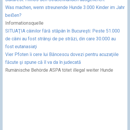
Was machen, wenn streunende Hunde 3.000 Kinder im Jahr
beißen?
Informationsquelle
SITUAŢIA câinilor fără stăpân în Bucureşti: Peste 51.000
de câini au fost strânşi de pe străzi, din care 30.000 au
fost eutanasiaţi
Vier Pfoten îi cere lui Băncescu dovezi pentru acuzaţiile
făcute şi spune că îl va da în judecată
Rumänische Behörde ASPA tötet illegal weiter Hunde