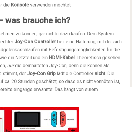
hr die
Konsole
verwenden möchtet.
– was brauche ich?
b nehmen zu können, gar nichts dazu kaufen. Dem System
 rechter
Joy-Con Controller
bei, eine Halterung, mit der sich
ndgelenksschlaufen mit Befestigungsmöglichkeiten für die
wie ein Netzteil und ein
HDMI-Kabel
. Theoretisch gesehen
nen,
nur
die beinhalteten Joy-Con, denn die können als
s stimmt, der
Joy-Con Grip
lädt die Controller
nicht
. Die
uf ca. 20 Stunden geschätzt, so dass es nicht vonnöten ist,
bereits eingangs erwähnte: Das hängt von eurem