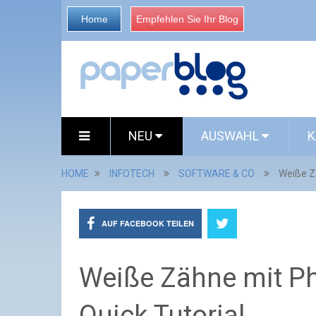
Home
Empfehlen Sie Ihr Blog
NEU
AUSWAHL
K
HOME
INFOTECH
SOFTWARE & CO
Weiße Z
AUF FACEBOOK TEILEN
Weiße Zähne mit P
Quick Tutorial