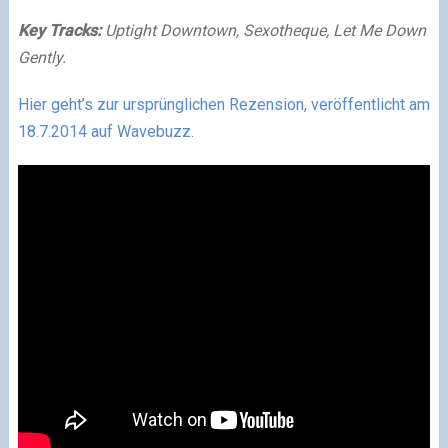
Key Tracks:
Uptight Downtown, Sexotheque, Let Me Down
Gently.
Hier geht’s zur ursprünglichen Rezension, veröffentlicht am
18.7.2014 auf Wavebuzz.