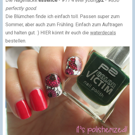
Die Nagellacke:
essence
-
#11 4 ever young
p2
-
#830
perfectly good
.
Die Blümchen finde ich einfach toll. Passen super zum
Sommer, aber auch zum Frühling. Einfach zum Auftragen
und halten gut. :) HIER könnt ihr euch die
waterdecals
bestellen.