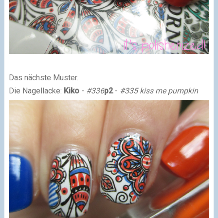
Das nächste Muster.
Die Nagellacke:
Kiko
-
#336
p2
-
#335 kiss me pumpkin