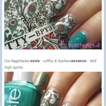
Die Nagellacke:
essie
-
ruffles & feathers
essence
-
#68
high spirits