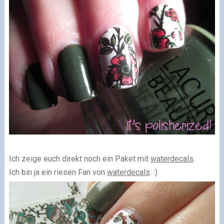
Ich zeige euch direkt noch ein Paket mit
waterdecals
.
Ich bin ja ein riesen Fan von
waterdecals
. :)