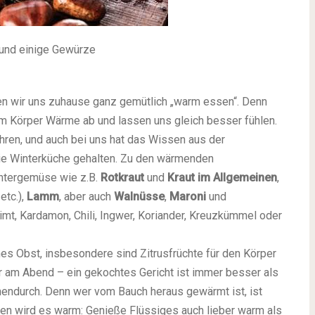
 und einige Gewürze
nnen wir uns zuhause ganz gemütlich „warm essen“. Denn
m Körper Wärme ab und lassen uns gleich besser fühlen.
ren, und auch bei uns hat das Wissen aus der
die Winterküche gehalten. Zu den wärmenden
intergemüse wie z.B.
Rotkraut
und
Kraut im Allgemeinen
,
etc.),
Lamm
, aber auch
Walnüsse
,
Maroni
und
mt, Kardamon, Chili, Ingwer, Koriander, Kreuzkümmel oder
es Obst, insbesondere sind Zitrusfrüchte für den Körper
der am Abend – ein gekochtes Gericht ist immer besser als
hendurch. Denn wer vom Bauch heraus gewärmt ist, ist
nken wird es warm: Genieße Flüssiges auch lieber warm als