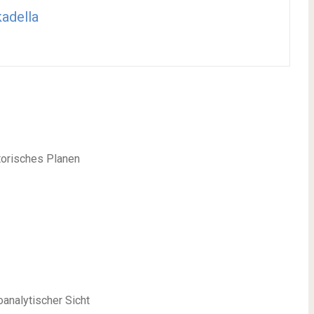
adella
torisches Planen
oanalytischer Sicht