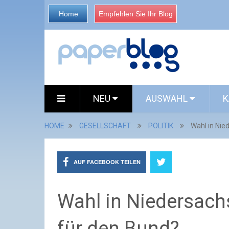
Home
Empfehlen Sie Ihr Blog
NEU
AUSWAHL
K
HOME
GESELLSCHAFT
POLITIK
Wahl in Nie
AUF FACEBOOK TEILEN
Wahl in Niedersach
für den Bund?