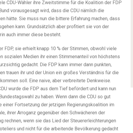
le CDU-Wähler ihre Zweitstimme für die Koalition der FDP
Bund vorausgesagt wird, dass die CDU nämlich die
en hätte. Sie muss nun die bittere Erfahrung machen, dass
ehen kann. Grundsätzlich aber profitiert sie von der
rin auch immer diese besteht.
r FDP, sie erhielt knapp 10 % der Stimmen, obwohl viele
en sozialen Medien ihr einen Stimmenanteil von höchstens
kurzsichtig gedacht. Die FDP kann immer dann punkten,
n trauen ihr und der Union ein großes Verständnis für die
e kommen soll. Eine naive, aber verbreitete Denkweise.
U wurde die FDP aus dem Tief befördert und kann nun
e Bundestagswahl zu haben. Wenn dann die CDU so gut
e einer Fortsetzung der jetzigen Regierungskoalition im
dale, ihrer Arroganz gegenüber den Schwächeren der
g rechnen, wenn sie das Lied der Steuererleichterungen
oteliers und nicht für die arbeitende Bevölkerung gedacht