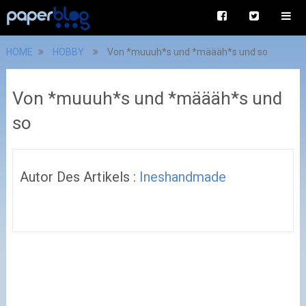
HOME
HOBBY
Von *muuuh*s und *määäh*s und so
Von *muuuh*s und *määäh*s und
so
Autor Des Artikels :
Ineshandmade