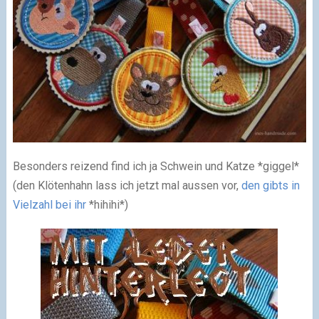
Besonders reizend find ich ja Schwein und Katze *giggel*
(den Klötenhahn lass ich jetzt mal aussen vor,
den gibts in
Vielzahl bei ihr
*hihihi*)