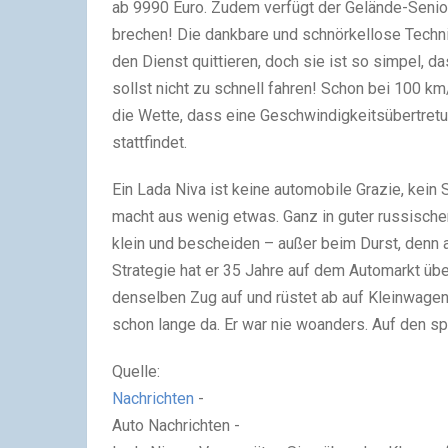
ab 9990 Euro. Zudem verfügt der Gelände-Senior
brechen! Die dankbare und schnörkellose Techni
den Dienst quittieren, doch sie ist so simpel, d
sollst nicht zu schnell fahren! Schon bei 100 k
die Wette, dass eine Geschwindigkeitsübertretu
stattfindet.
Ein Lada Niva ist keine automobile Grazie, kein Sc
macht aus wenig etwas. Ganz in guter russischer 
klein und bescheiden – außer beim Durst, denn au
Strategie hat er 35 Jahre auf dem Automarkt übe
denselben Zug auf und rüstet ab auf Kleinwagen.
schon lange da. Er war nie woanders. Auf den s
Quelle:
Nachrichten
-
Auto Nachrichten -