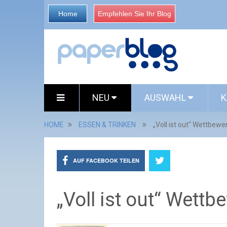
Home
Empfehlen Sie Ihr Blog
NEU
AUSWAHL
K
HOME
ESSEN & TRINKEN
„Voll ist out“ Wettbew
AUF FACEBOOK TEILEN
„Voll ist out“ Wett