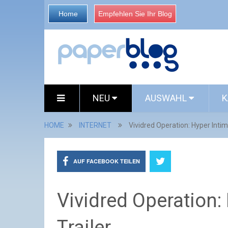
Home
Empfehlen Sie Ihr Blog
NEU
AUSWAHL
K
HOME
INTERNET
Vividred Operation: Hyper Intim
AUF FACEBOOK TEILEN
Vividred Operation:
Trailer