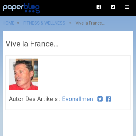
HOME
FITNESS & WELLNESS
Vive la France…
Vive la France…
Autor Des Artikels :
Evonallmen