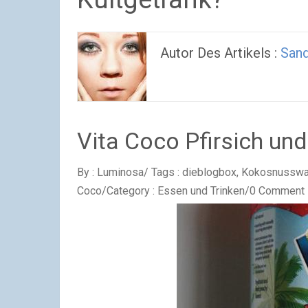
Autor Des Artikels :
San
Vita Coco Pfirsich un
By : Luminosa
/
Tags : dieblogbox, Kokosnusswass
Coco
/
Category : Essen und Trinken
/
0 Comment