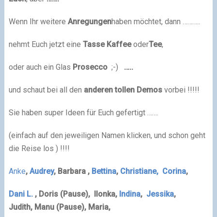
Wenn Ihr weitere
Anregungen
haben möchtet, dann ………..
nehmt Euch jetzt eine
Tasse
Kaffee
oder
Tee
,
oder auch ein Glas
Prosecco
;-)
…..
und schaut bei all den
anderen tollen Demos
vorbei !!!!!
Sie haben super Ideen für Euch gefertigt …….
(einfach auf den jeweiligen Namen klicken, und schon geht
die Reise los ) !!!!
Anke
,
Audrey
, Barbara
,
Bettina
,
Christiane,
Corina
,
Dani L.
,
Doris (Pause),
Ilonka
,
Indina
,
Jessika
,
Judith,
Manu (Pause),
Maria
,