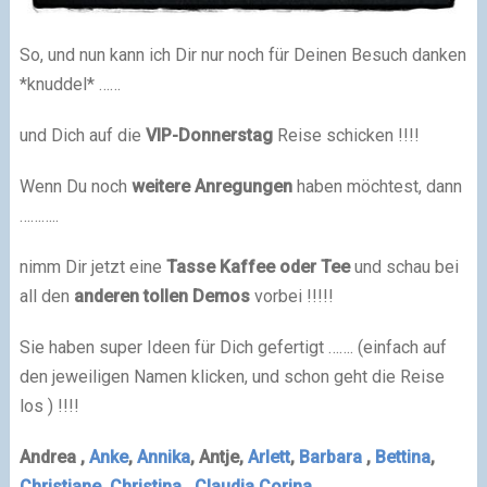
So, und nun kann ich Dir nur noch für Deinen Besuch danken
*knuddel* ……
und Dich auf die
VIP-Donnerstag
Reise schicken !!!!
Wenn Du noch
weitere Anregungen
haben möchtest, dann
………..
nimm Dir jetzt eine
Tasse
Kaffee
oder Tee
und schau bei
all den
anderen tollen Demos
vorbei !!!!!
Sie haben super Ideen für Dich gefertigt ……. (einfach auf
den jeweiligen Namen klicken, und schon geht die Reise
los ) !!!!
Andrea
,
Anke
,
Annika
, Antje,
Arlett
,
Barbara
,
Bettina
,
Christiane,
Christina
,
Claudia
,
Corina
,