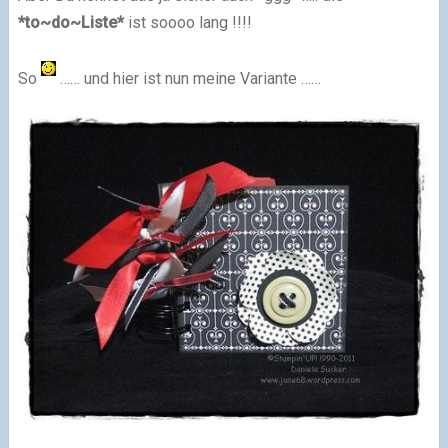
*to~do~Liste*
ist soooo lang !!!!
So
…… und hier ist nun meine Variante ……