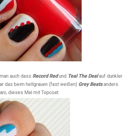
ht man auch dass
Record Red
und
Teal The Deal
auf dunkler
ar das beim hellgrauen (fast weißen)
Grey Beats
anders.
ani, dieses Mal mit Topcoat: