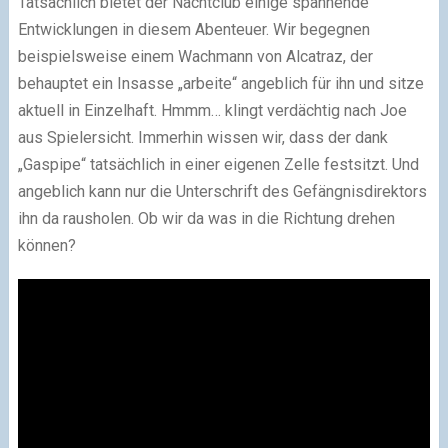
Tatsächlich bietet der Nachtclub einige spannende
Entwicklungen in diesem Abenteuer. Wir begegnen
beispielsweise einem Wachmann von Alcatraz, der
behauptet ein Insasse „arbeite“ angeblich für ihn und sitze
aktuell in Einzelhaft. Hmmm… klingt verdächtig nach Joe
aus Spielersicht. Immerhin wissen wir, dass der dank
„Gaspipe“ tatsächlich in einer eigenen Zelle festsitzt. Und
angeblich kann nur die Unterschrift des Gefängnisdirektors
ihn da rausholen. Ob wir da was in die Richtung drehen
können?