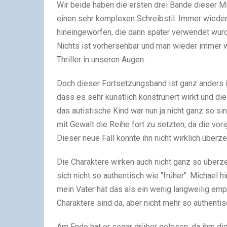
Wir beide haben die ersten drei Bände dieser Mi
einen sehr komplexen Schreibstil. Immer wiede
hineingeworfen, die dann später verwendet wur
Nichts ist vorhersehbar und man wieder immer wi
Thriller in unseren Augen.
Doch dieser Fortsetzungsband ist ganz anders i
dass es sehr künstlich konstruriert wirkt und di
das autistische Kind war nun ja nicht ganz so si
mit Gewalt die Reihe fort zu setzten, da die v
Dieser neue Fall konnte ihn nicht wirklich überz
Die Charaktere wirken auch nicht ganz so überze
sich nicht so authentisch wie "früher". Michael 
mein Vater hat das als ein wenig langweilig em
Charaktere sind da, aber nicht mehr so authentis
Am Ende hat er sogar drüber gelesen, da ihm die 