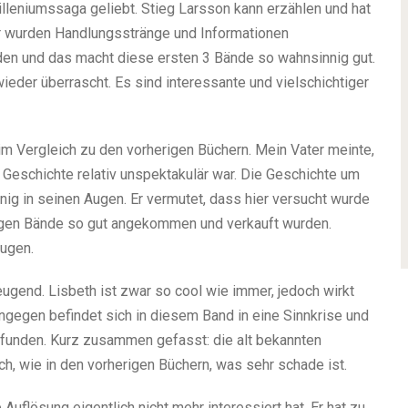
lleniumssaga geliebt. Stieg Larsson kann erzählen und hat
r wurden Handlungsstränge und Informationen
den und das macht diese ersten 3 Bände so wahnsinnig gut.
eder überrascht. Es sind interessante und vielschichtiger
m Vergleich zu den vorherigen Büchern. Mein Vater meinte,
e Geschichte relativ unspektakulär war. Die Geschichte um
nnig in seinen Augen. Er vermutet, dass hier versucht wurde
origen Bände so gut angekommen und verkauft wurden.
eugen.
ugend. Lisbeth ist zwar so cool wie immer, jedoch wirkt
hingegen befindet sich in diesem Band in eine Sinnkrise und
pfunden. Kurz zusammen gefasst: die alt bekannten
ch, wie in den vorherigen Büchern, was sehr schade ist.
Auflösung eigentlich nicht mehr interessiert hat. Er hat zu