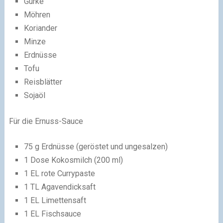
Gurke
Möhren
Koriander
Minze
Erdnüsse
Tofu
Reisblätter
Sojaöl
Für die Ernuss-Sauce
75 g Erdnüsse (geröstet und ungesalzen)
1 Dose Kokosmilch (200 ml)
1 EL rote Currypaste
1 TL Agavendicksaft
1 EL Limettensaft
1 EL Fischsauce