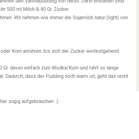
ehmen den Vanillepudding von Netto. Darin enthalten sind
hr 500 ml Milch & 40 Gr. Zucker.
ehmen. Wir nehmen wie immer die Sojamilch natur (light) von
oder Korn anrühren, bis sich der Zucker weitestgehend
50 Gr. davon einfach zum Wodka/Korn und rührt so lange
at. Dadurch, dass der Pudding noch warm ist, geht das recht
aher zügig aufgebrauchen. :)