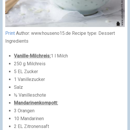
Print
Author:
www.houseno15.de
Recipe type:
Dessert
Ingredients
Vanille-Milchreis:
1 l Milch
250 g Milchreis
5 EL Zucker
1 Vanillezucker
Salz
½ Vanilleschote
Mandarinenkompott:
3 Orangen
10 Mandarinen
2 EL Zitronensaft