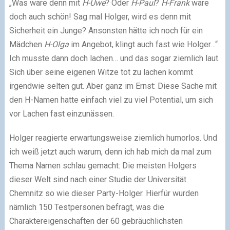
„Was wäre denn mit
H-Uwe
? Oder
H-Paul
?
H-Frank
wäre
doch auch schön! Sag mal Holger, wird es denn mit
Sicherheit ein Junge? Ansonsten hätte ich noch für ein
Mädchen
H-Olga
im Angebot, klingt auch fast wie Holger…“
Ich musste dann doch lachen… und das sogar ziemlich laut.
Sich über seine eigenen Witze tot zu lachen kommt
irgendwie selten gut. Aber ganz im Ernst: Diese Sache mit
den H-Namen hatte einfach viel zu viel Potential, um sich
vor Lachen fast einzunässen.
Holger reagierte erwartungsweise ziemlich humorlos. Und
ich weiß jetzt auch warum, denn ich hab mich da mal zum
Thema Namen schlau gemacht: Die meisten Holgers
dieser Welt sind nach einer Studie der Universität
Chemnitz so wie dieser Party-Holger. Hierfür wurden
nämlich 150 Testpersonen befragt, was die
Charaktereigenschaften der 60 gebräuchlichsten