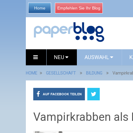
Home
Empfehlen Sie Ihr Blog
NEU
AUSWAHL
K
HOME
GESELLSCHAFT
BILDUNG
Vampirkrab
AUF FACEBOOK TEILEN
Vampirkrabben als 