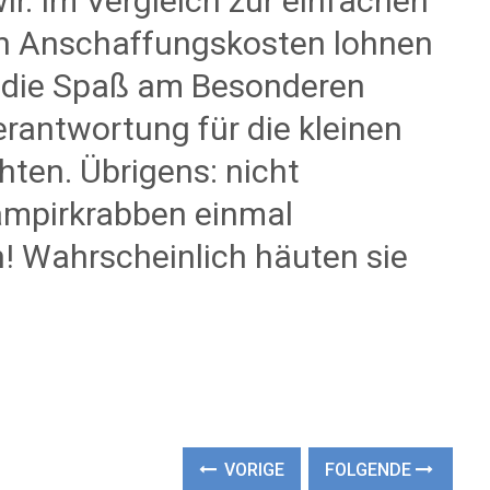
ir. Im Vergleich zur einfachen
en Anschaffungskosten lohnen
e, die Spaß am Besonderen
erantwortung für die kleinen
en. Übrigens: nicht
ampirkrabben einmal
n! Wahrscheinlich häuten sie
VORIGE
FOLGENDE