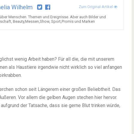
elia Wilhelm
Zum Original-Artikel
über Menschen. Themen und Ereignisse. Aber auch Bilder und
tschaft, Beauty,Messen,Show, Sport,Promis und Marken
glichst wenig Arbeit haben? Für all die, die mit unserem
nnen als Haustiere irgendwie nicht wirklich so viel anfangen
pirkrabben.
ierchen schon seit Längerem einer großen Beliebtheit. Das
n Äußeren. Vor allem die gelben Augen stechen hier hervor.
aufgrund der Tatsache, dass sie gerne Blut trinken würde,