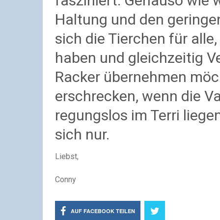
fasziniert. Genauso wie w
Haltung und den gering
sich die Tierchen für all
haben und gleichzeitig V
Racker übernehmen möcht
erschrecken, wenn die V
regungslos im Terri liege
sich nur.
Liebst,
Conny
AUF FACEBOOK TEILEN