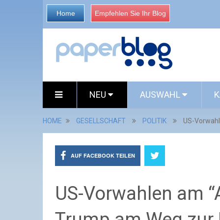
Home
Empfehlen Sie Ihr Blog
NEU
AUSWAHL
K
HOME
GESELLSCHAFT
POLITIK
US-Vorwahle
AUF FACEBOOK TEILEN
US-Vorwahlen am “A
Trump am Weg zur N