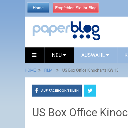
Home
Empfehlen Sie Ihr Blog
NEU
AUSWAHL
K
HOME
FILM
US Box Office Kinocharts KW 13
AUF FACEBOOK TEILEN
US Box Office Kino