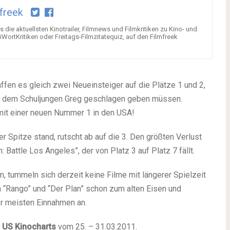
freek
 die aktuellsten Kinotrailer, Filmnews und Filmkritiken zu Kino- und
rtKritiken oder Freitags-Filmzitatequiz, auf den Filmfreek
fen es gleich zwei Neueinsteiger auf die Plätze 1 und 2,
h” dem Schuljungen Greg geschlagen geben müssen.
mit einer neuen Nummer 1 in den USA!
er Spitze stand, rutscht ab auf die 3. Den größten Verlust
 Battle Los Angeles”, der von Platz 3 auf Platz 7 fällt.
n, tummeln sich derzeit keine Filme mit längerer Spielzeit
 “Rango” und “Der Plan” schon zum alten Eisen und
er meisten Einnahmen an.
 US Kinocharts
vom 25. – 31.03.2011.