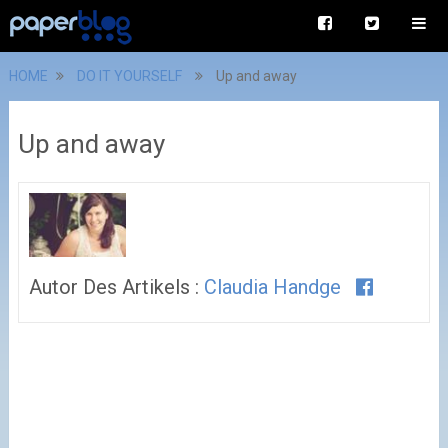
HOME
DO IT YOURSELF
Up and away
Up and away
Autor Des Artikels :
Claudia Handge