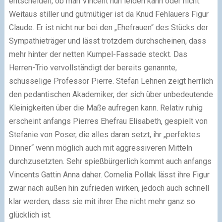
entscheiden, ob man Vincent nun leiden kann oder nicht.
Weitaus stiller und gutmütiger ist da Knud Fehlauers Figur
Claude. Er ist nicht nur bei den „Ehefrauen“ des Stücks der
Sympathieträger und lässt trotzdem durchscheinen, dass
mehr hinter der netten Kumpel-Fassade steckt. Das
Herren-Trio vervollständigt der bereits genannte,
schusselige Professor Pierre. Stefan Lehnen zeigt herrlich
den pedantischen Akademiker, der sich über unbedeutende
Kleinigkeiten über die Maße aufregen kann. Relativ ruhig
erscheint anfangs Pierres Ehefrau Elisabeth, gespielt von
Stefanie von Poser, die alles daran setzt, ihr „perfektes
Dinner“ wenn möglich auch mit aggressiveren Mitteln
durchzusetzten. Sehr spießbürgerlich kommt auch anfangs
Vincents Gattin Anna daher. Cornelia Pollak lässt ihre Figur
zwar nach außen hin zufrieden wirken, jedoch auch schnell
klar werden, dass sie mit ihrer Ehe nicht mehr ganz so
glücklich ist.