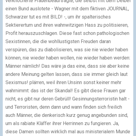
verknöcherte Frauenbeauftragte, die selbst mit dem Deibel
einen Bund auslotete - Wagner mit dem fiktiven JOURNAL,
Schwarzer tut es mit BILD! -, um ihr spalterisches
Sektierertum und ihren wahnwitzigen Hass zu politisieren,
Profit herauszuschlagen. Diese fast schon pathologischen
Sexistinnen, die die wohllustigsten Freuden daran
verspüren, das zu diabolisieren, was sie nie wieder haben
können, nie wieder haben wollen, nie wieder haben werden:
Männer nämlich! Das wäre ja das eine, dass sie aber keine
andere Meinung gelten lassen, dass sie immer gleich laut
Sexismus!
plärren, weil ihren Unsinn sonst keiner mehr
wahrnimmt: das ist der Skandal!
Es gibt diese Frauen gar
nicht, es gibt nur deren Gebrüll!
Gesinnungsterroristin halt -
und Terroristen, denn dann und wann finden sich freilich
auch Männer, die denkerisch kurz genug angebunden sind,
um als rabiate Kläffer ihrer Herrinnen zu fungieren. Ja,
diese Damen sollten wirklich mal aus ministerialem Munde