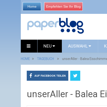
Home
Empfehlen Sie Ihr Blog
NEU
AUSWAHL
K
HOME
TAGEBUCH
unserAller - Balea Eisschimm
AUF FACEBOOK TEILEN
unserAller - Balea