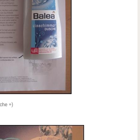
che =)