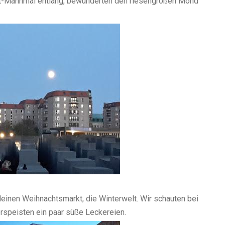
st-Mahnmal entlang, bewunderten den riesengroßen Mond
leinen Weihnachtsmarkt, die Winterwelt. Wir schauten bei
erspeisten ein paar süße Leckereien.