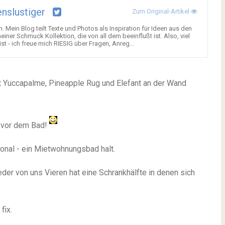
nslustiger
Zum Original-Artikel
. Mein Blog teilt Texte und Photos als Inspiration für Ideen aus den
einer Schmuck Kollektion, die von all dem beeinflußt ist. Also, viel
st - ich freue mich RIESIG über Fragen, Anreg...
o mit Yuccapalme, Pineapple Rug und Elefant an der Wand
 vor dem Bad!
ional - ein Mietwohnungsbad halt.
eder von uns Vieren hat eine Schrankhälfte in denen sich
fix.